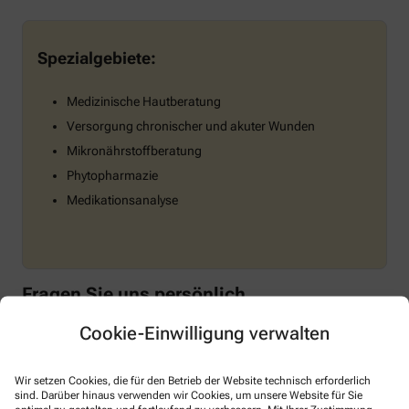
Spezialgebiete:
Medizinische Hautberatung
Versorgung chronischer und akuter Wunden
Mikronährstoffberatung
Phytopharmazie
Medikationsanalyse
Fragen Sie uns persönlich
Cookie-Einwilligung verwalten
Wenn Sie eine Frage zu einem unserer Schwerpunktthemen
haben oder eine Beratung wünschen, sprechen Sie uns gern in
der Apotheke an oder vereinbaren Sie einen Termin. Wir sind gern
Wir setzen Cookies, die für den Betrieb der Website technisch erforderlich
für Sie da.
sind. Darüber hinaus verwenden wir Cookies, um unsere Website für Sie