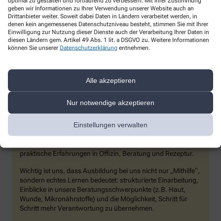
optimal zu gestalten und fortlaufend zu verbessern. Mit Ihrer Zustimmung
geben wir Informationen zu Ihrer Verwendung unserer Website auch an
Drittanbieter weiter. Soweit dabei Daten in Ländern verarbeitet werden, in
Tel.:
036424 56655
denen kein angemessenes Datenschutzniveau besteht, stimmen Sie mit Ihrer
E-Mail:
info@sonnenapotheke-kahla.de
Einwilligung zur Nutzung dieser Dienste auch der Verarbeitung Ihrer Daten in
diesen Ländern gem. Artikel 49 Abs. 1 lit. a DSGVO zu. Weitere Informationen
Sie finden uns auch auf
Facebook
und
Instagram
– einfach
können Sie unserer
Datenschutzerklärung
entnehmen.
reinschauen, folgen und stets aktuell informiert bleiben.
Alle akzeptieren
Ausbildung in der Sonnen-Apotheke
Nur notwendige akzeptieren
Wir geben unser Wissen gern weiter und begleiten seit vielen
Einstellungen verwalten
Jahren angehende Kolleg:innen in ihrer Ausbildung. In der
Sonnen-Apotheke Kahla sammeln PTAs im Praktikum,
Pharmazeuten im Praktischen Jahr und Famulanten
praktische Erfahrungen in Offizin, Beratung und Rezeptur.
Wichtig ist uns, dass Ausbildung bei uns nicht nur „Mithilfe“,
sondern echtes Lernen bedeutet: strukturierte Einarbeitung,
Einblicke in unsere Beratungsschwerpunkte (z.B. Haut,
Wunde, Mikronährstoffe) und die Möglichkeit, Schritt für
Schritt mehr Verantwortung zu übernehmen.